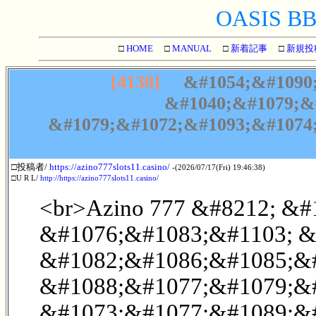
OASIS BBS
□
HOME
□
MANUAL
□
新着記事
□
新規投
[4130]
&#1054;&#1090;
&#1040;&#1079;&
&#1079;&#1072;&#1093;&#1074
□投稿者/
https://azino777slots11.casino/
-(2026/07/17(Fri) 19:46:38)
□U R L/
http://https://azino777slots11.casino/
<br>Azino 777 &#8212; &
&#1076;&#1083;&#1103; &
&#1082;&#1086;&#1085;&
&#1088;&#1077;&#1079;&#
&#1073;&#1077;&#1089;&