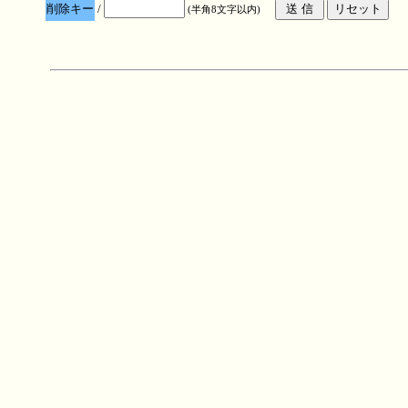
削除キー
/
(半角8文字以内)