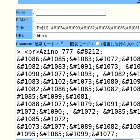
Name
/
E-Mail
/
Title
/
URL
/
Comment/ 通常モード->
図表モード->
(適当に改行を入れて