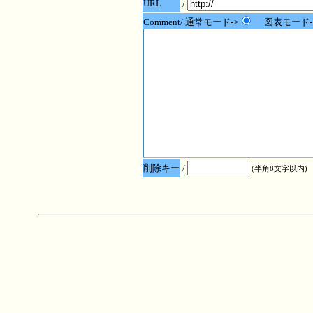
URL
/
Comment/ 通常モード->
図表モード-
削除キー
/
(半角8文字以内)