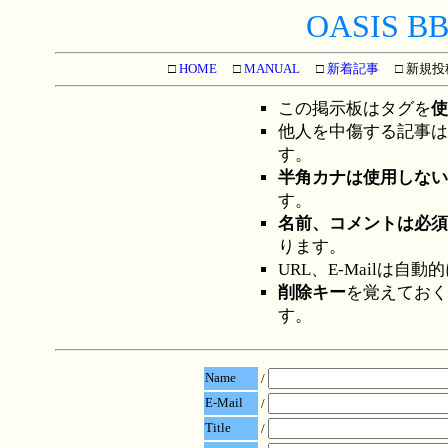
OASIS BBS
□
HOME
□
MANUAL
□
新着記事
□ 新規投
この掲示板はタグを
使
他人を中傷する記事は
す。
半角カナは使用しない
す。
名前、コメントは必須
ります。
URL、E-Mailは自
削除キー
を覚えておく
す。
Name
/
E-Mail
/
Title
/