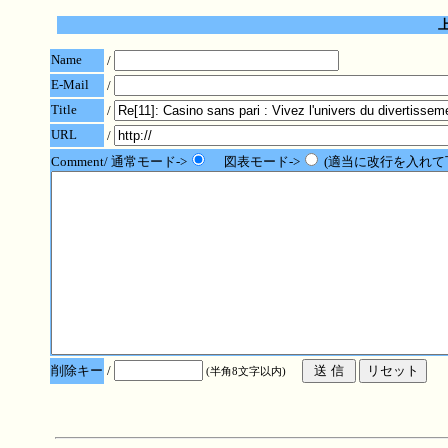
Name
/
E-Mail
/
Title
/
URL
/
Comment/ 通常モード->
図表モード->
(適当に改行を入れて
削除キー
/
(半角8文字以内)