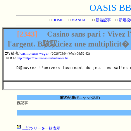
OASIS BBS
□
HOME
□
MANUAL
□
新着記事
□
新規投
[2343]
Casino sans pari : Vivez l
l'argent. B駭馭iciez une multiplicit� d
□投稿者/
casino sans wager
-(2026/03/04(Wed) 08:52:42)
□U R L/
http://https://couture-et-turbulences.fr/
D馗ouvrez l'univers fascinant du jeu. Les salles 
前の記事
(元になった記事)
親記事
上記ツリーを一括表示