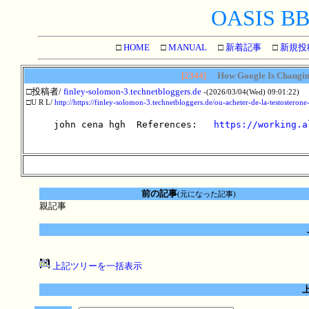
OASIS BBS
□
HOME
□
MANUAL
□
新着記事
□
新規投
[2344]
How Google Is Changi
□投稿者/
finley-solomon-3.technetbloggers.de
-(2026/03/04(Wed) 09:01:22)
□U R L/
http://https://finley-solomon-3.technetbloggers.de/ou-acheter-de-la-testosterone
john cena hgh  References:   
https://working.a
前の記事
(元になった記事)
親記事
上記ツリーを一括表示