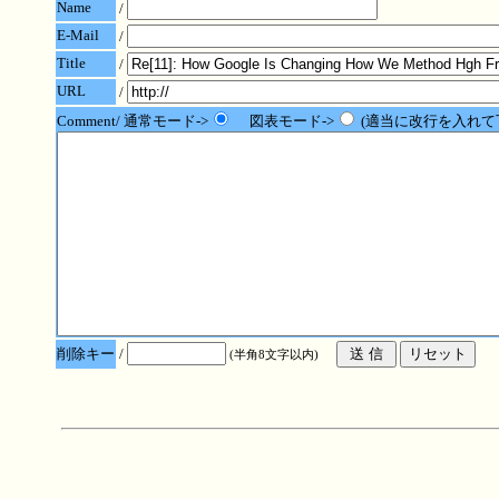
Name
/
E-Mail
/
Title
/
URL
/
Comment/ 通常モード->
図表モード->
(適当に改行を入れて
削除キー
/
(半角8文字以内)