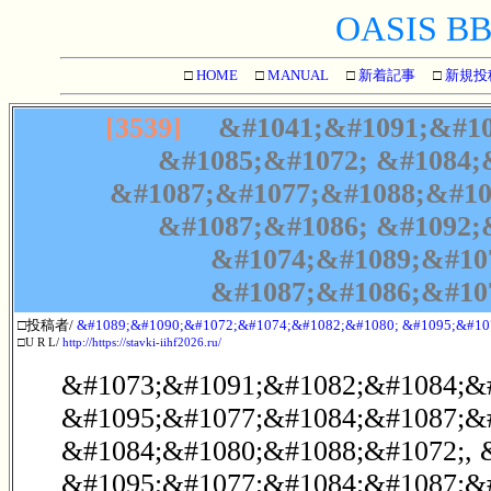
OASIS BBS
□
HOME
□
MANUAL
□
新着記事
□
新規投
[3539]
&#1041;&#1091;&#10
&#1085;&#1072; &#1084;
&#1087;&#1077;&#1088;&#10
&#1087;&#1086; &#1092;
&#1074;&#1089;&#10
&#1087;&#1086;&#10
□投稿者/
&#1089;&#1090;&#1072;&#1074;&#1082;&#1080; &#1095;&#10
□U R L/
http://https://stavki-iihf2026.ru/
&#1073;&#1091;&#1082;&#1084;&#
&#1095;&#1077;&#1084;&#1087;&
&#1084;&#1080;&#1088;&#1072;, 
&#1095;&#1077;&#1084;&#1087;&