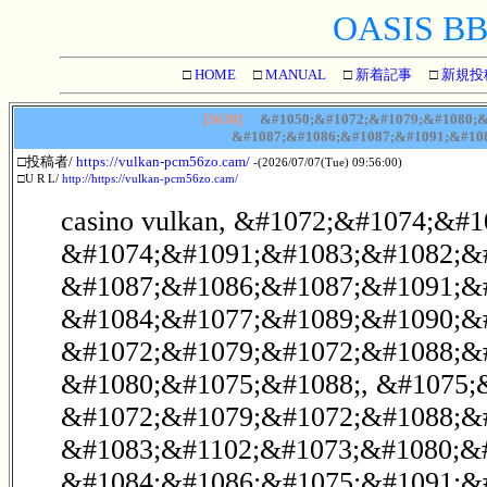
OASIS BBS
□
HOME
□
MANUAL
□
新着記事
□
新規投
[3630]
&#1050;&#1072;&#1079;&#1080;&
&#1087;&#1086;&#1087;&#1091;&#108
□投稿者/
https://vulkan-pcm56zo.cam/
-(2026/07/07(Tue) 09:56:00)
□U R L/
http://https://vulkan-pcm56zo.cam/
casino vulkan, &#1072;&#1074;&#
&#1074;&#1091;&#1083;&#1082;&#
&#1087;&#1086;&#1087;&#1091;&
&#1084;&#1077;&#1089;&#1090;&#
&#1072;&#1079;&#1072;&#1088;&
&#1080;&#1075;&#1088;, &#1075;
&#1072;&#1079;&#1072;&#1088;&
&#1083;&#1102;&#1073;&#1080;&
&#1084;&#1086;&#1075;&#1091;&