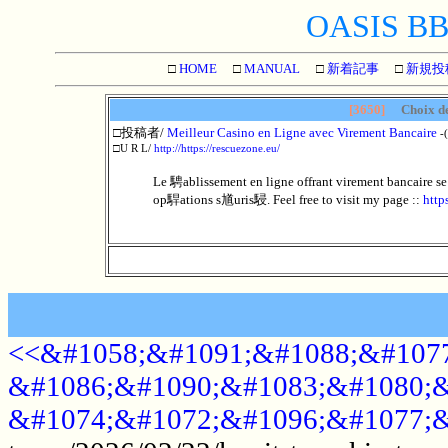
OASIS BBS
□
HOME
□
MANUAL
□
新着記事
□
新規投
[3650]
Choix de
□投稿者/
Meilleur Casino en Ligne avec Virement Bancaire
-
□U R L/
http://https://rescuezone.eu/
Le 騁ablissement en ligne offrant virement bancaire s
op駻ations s馗uris駸. Feel free to visit my page ::
http
<<&#1058;&#1091;&#1088;&#1077
&#1086;&#1090;&#1083;&#1080;&
&#1074;&#1072;&#1096;&#1077;&