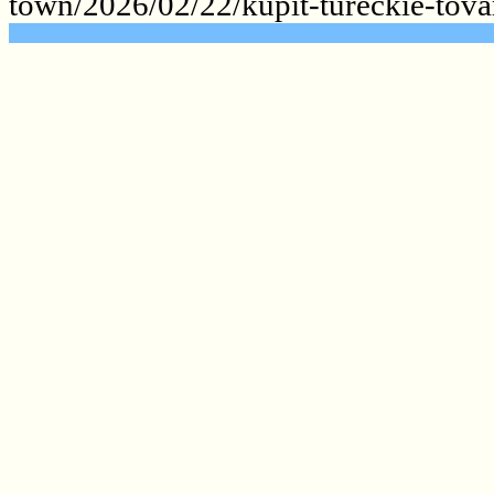
town/2026/02/22/kupit-tureckie-tova
.......................................................
.......................................................
.......................................................
.......................................................
.......................................................
.......................................................
.......................................................
.......................................................
.......................................................
.......................................................