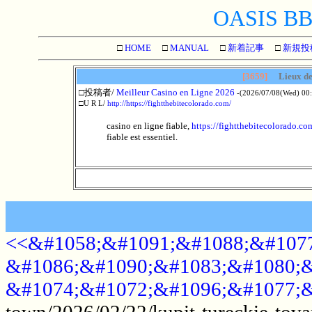
OASIS BBS
□
HOME
□
MANUAL
□
新着記事
□
新規投
[3659]
Lieux de
□投稿者/
Meilleur Casino en Ligne 2026
-(2026/07/08(Wed) 00:
□U R L/
http://https://fightthebitecolorado.com/
casino en ligne fiable,
https://fightthebitecolorado.co
fiable est essentiel.
<<&#1058;&#1091;&#1088;&#1077
&#1086;&#1090;&#1083;&#1080;&
&#1074;&#1072;&#1096;&#1077;&
town/2026/02/22/kupit-tureckie-tova