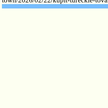
.......................................................
.......................................................
.......................................................
.......................................................
.......................................................
.......................................................
.......................................................
.......................................................
.......................................................
.......................................................