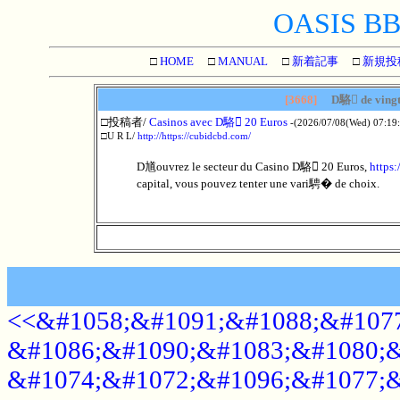
OASIS BBS
□
HOME
□
MANUAL
□
新着記事
□
新規投
[3668]
D駱 de vingt 
□投稿者/
Casinos avec D駱 20 Euros
-(2026/07/08(Wed) 07:19
□U R L/
http://https://cubidcbd.com/
D馗ouvrez le secteur du Casino D駱 20 Euros,
https:
capital, vous pouvez tenter une vari騁� de choix.
<<&#1058;&#1091;&#1088;&#1077
&#1086;&#1090;&#1083;&#1080;&
&#1074;&#1072;&#1096;&#1077;&