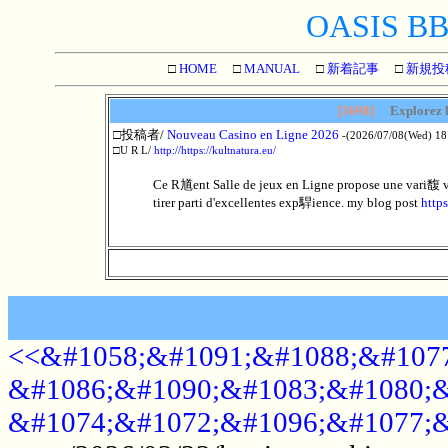
OASIS BBS
□
HOME
□
MANUAL
□
新着記事
□
新規投
[3698]
Explorez l
□投稿者/
Nouveau Casino en Ligne 2026
-(2026/07/08(Wed) 18
□U R L/
http://https://kultnatura.eu/
Ce R馗ent Salle de jeux en Ligne propose une vari馥 v
tirer parti d'excellentes exp駻ience. my blog post
https
<<&#1058;&#1091;&#1088;&#1077
&#1086;&#1090;&#1083;&#1080;&
&#1074;&#1072;&#1096;&#1077;&