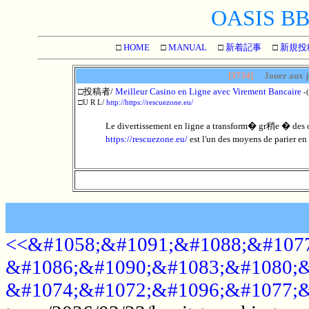
OASIS BBS
□
HOME
□
MANUAL
□
新着記事
□
新規投
[3734]
Jouer aux j
□投稿者/
Meilleur Casino en Ligne avec Virement Bancaire
-
□U R L/
http://https://rescuezone.eu/
Le divertissement en ligne a transform� gr稍e � des 
https://rescuezone.eu/
est l'un des moyens de parier en 
<<&#1058;&#1091;&#1088;&#1077
&#1086;&#1090;&#1083;&#1080;&
&#1074;&#1072;&#1096;&#1077;&