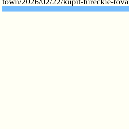
town/2026/02/22/kupit-tureckie-tova
.......................................................
.......................................................
.......................................................
.......................................................
.......................................................
.......................................................
.......................................................
.......................................................
.......................................................
.......................................................