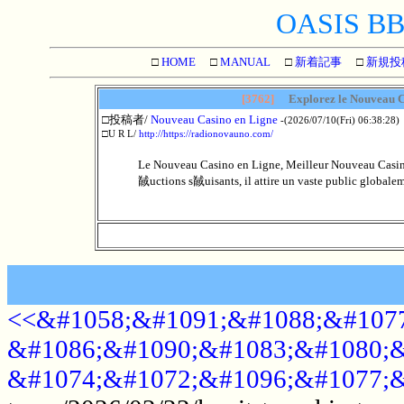
OASIS BBS
□
HOME
□
MANUAL
□
新着記事
□
新規投
[3762]
Explorez le Nouveau Ca
□投稿者/
Nouveau Casino en Ligne
-(2026/07/10(Fri) 06:38:28)
□U R L/
http://https://radionovauno.com/
Le Nouveau Casino en Ligne, Meilleur Nouveau Casino
馘uctions s馘uisants, il attire un vaste public globalem
<<&#1058;&#1091;&#1088;&#1077
&#1086;&#1090;&#1083;&#1080;&
&#1074;&#1072;&#1096;&#1077;&