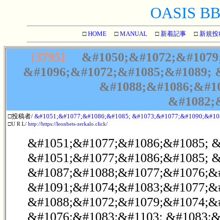
OASIS BBS
□
HOME
□
MANUAL
□
新着記事
□
新規投
[3795]
&#1050;&#1072;&#1079;
&#1096;&#1072;&#1085;&#1089; 
&#1088;&#1086;&#1
&#1082;
□投稿者/
&#1051;&#1077;&#1086;&#1085; &#1073;&#1077;&#1090;&#10
□U R L/
http://https://leonbets-zerkalo.click/
&#1051;&#1077;&#1086;&#1085; &
&#1051;&#1077;&#1086;&#1085; &
&#1087;&#1088;&#1077;&#1076;&
&#1091;&#1074;&#1083;&#1077;&
&#1088;&#1072;&#1079;&#1074;&
&#1076;&#1083;&#1103; &#1083;&