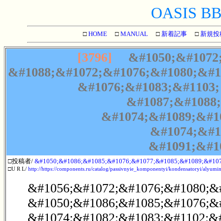
OASIS BBS
□
HOME
□
MANUAL
□
新着記事
□
新規投
[3796]
&#1050;&#1072;
&#1088;&#1072;&#1076;&#1080;&#1
&#1076;&#1083;&#1103;
&#1087;&#1088;
&#1074;&#1089;&#1
&#1074;&#1
&#1091;&#1
□投稿者/
&#1050;&#1086;&#1085;&#1076;&#1077;&#1085;&#1089;&#107
□U R L/
http://https://components.ru/catalog/passivnyie_komponentyi/kondensatoryi/alyumin
&#1056;&#1072;&#1076;&#1080;&#
&#1050;&#1086;&#1085;&#1076;&
&#1074;&#1082;&#1083;&#1102;&#