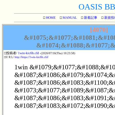
OASIS BBS
□
HOME
□
MANUAL
□
新着記事
□
新規投
[4070]
&#1075;&#1077;&#1081;&#108
&#1074;&#1088;&#1077;&
□投稿者/
1win-kic6h.cfd
-(2026/07/16(Thu) 10:23:58)
□U R L/
http://https://1win-kic6h.cfd/
1win &#1079;&#1077;&#1088;&#10
&#1087;&#1086;&#1079;&#1074;&
&#1087;&#1086;&#1083;&#1100;&
&#1073;&#1077;&#1089;&#1087;&
&#1087;&#1086;&#1083;&#1091;&#
&#1087;&#1083;&#1072;&#1090;&#