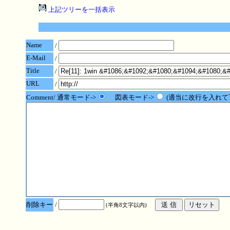
上記ツリーを一括表示
Name
/
E-Mail
/
Title
/
URL
/
Comment/ 通常モード->
図表モード->
(適当に改行を入れて
削除キー
/
(半角8文字以内)