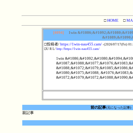
□
HOME
□
MA
[4094]
1win &#1086;&#1092;&#1080;&#109
&#1089;&#1090;
□投稿者/
https://1win-nau455.cam/
-(2026/07/17(Fri) 01
□U R L/
http://https://1win-nau455.cam/
1win &#1086;&#1092;&#1080;&#1094;&#10
&#1087;&#1088;&#1077;&#1076;&#1083;&#
&#1088;&#1072;&#1079;&#1085;&#1086;&#
&#1080;&#1075;&#1088; &#1076;&#1083;&
&#1072;&#1079;&#1072;&#1088;&#1090;&#
前の記事
(元になった記事)
親記事