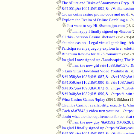
............................................................
The Allure and Risks of Anonymous Cryp..
/
............................................................
&#1051;&#1091;&#1095;&..
/
Vodka casino
............................................................
Crown coins casino promo code and no d..
/
c
............................................................
Explore the Realm of Online Gambling a..
/
h
..................................................................
Just want to say Hi.
/
8scom.jpn.com
(25/1
........................................................................
Im happy I finally signed up
/
8scom
(
............................................................
all this - betsson Casino.
/
betsson
(25/12/15(
............................................................
chumba casino - Legal virtual gambling..
/
ch
............................................................
Participa en el yajuego y explora la e..
/
slott
............................................................
Binarium Review for 2025
/
binarium
(25/12/
............................................................
Im glad I now signed up
/
Landscaping The 
........................................................................
I am the new girl
/
&#1588;&#1575;&
............................................................
5 Link Situs Download Video Youtube di..
/
............................................................
&#1058;&#1086;&#1087;&..
/
&#1082;&#1
............................................................
&#1059;&#1102;&#1090;&..
/
&#1087;&#1
............................................................
&#1057;&#1090;&#1072;&..
/
https://1xbet
............................................................
&#1040;&#1082;&#1090;&..
/
https://1win-
............................................................
Winz Casino Games
/
bplay
(25/12/15(Mon) 12
............................................................
Chumba Casino: availability, exactly l..
/
chu
............................................................
Cach t&#7843;i video tren youtube ..
/
https
............................................................
doubt what are the requirements for be..
/
cat 
........................................................................
I am the new guy
/
&#3592;&#3629; 
............................................................
Im glad I finally signed up
/
https://Glorycas
............................................................
&#1051;&#1091;&#1095;&..
/
Vodka casi