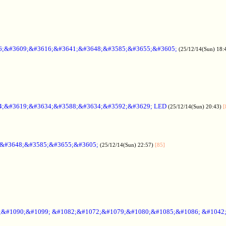
6;&#3609;&#3616;&#3641;&#3648;&#3585;&#3655;&#3605;
(25/12/14(Sun) 18:
4;&#3619;&#3634;&#3588;&#3634;&#3592;&#3629; LED
(25/12/14(Sun) 20:43)
[
;&#3648;&#3585;&#3655;&#3605;
(25/12/14(Sun) 22:57)
[85]
6;&#1090;&#1099; &#1082;&#1072;&#1079;&#1080;&#1085;&#1086; &#1042