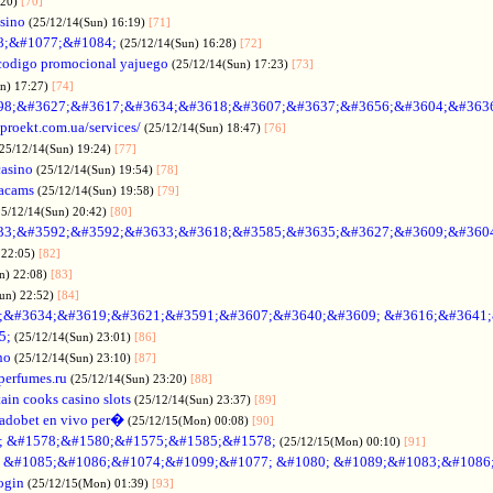
:20)
[70]
asino
(25/12/14(Sun) 16:19)
[71]
88;&#1077;&#1084;
(25/12/14(Sun) 16:28)
[72]
codigo promocional yajuego
(25/12/14(Sun) 17:23)
[73]
un) 17:27)
[74]
98;&#3627;&#3617;&#3634;&#3618;&#3607;&#3637;&#3656;&#3604;&#363
oproekt.com.ua/services/
(25/12/14(Sun) 18:47)
[76]
(25/12/14(Sun) 19:24)
[77]
casino
(25/12/14(Sun) 19:54)
[78]
acams
(25/12/14(Sun) 19:58)
[79]
25/12/14(Sun) 20:42)
[80]
33;&#3592;&#3592;&#3633;&#3618;&#3585;&#3635;&#3627;&#3609;&#360
 22:05)
[82]
n) 22:08)
[83]
Sun) 22:52)
[84]
;&#3634;&#3619;&#3621;&#3591;&#3607;&#3640;&#3609; &#3616;&#3641
5;
(25/12/14(Sun) 23:01)
[86]
no
(25/12/14(Sun) 23:10)
[87]
nperfumes.ru
(25/12/14(Sun) 23:20)
[88]
ain cooks casino slots
(25/12/14(Sun) 23:37)
[89]
adobet en vivo per�
(25/12/15(Mon) 00:08)
[90]
; &#1578;&#1580;&#1575;&#1585;&#1578;
(25/12/15(Mon) 00:10)
[91]
no &#1085;&#1086;&#1074;&#1099;&#1077; &#1080; &#1089;&#1083;&#108
ogin
(25/12/15(Mon) 01:39)
[93]