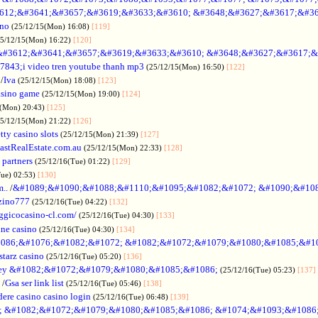
612;&#3641;&#3657;&#3619;&#3633;&#3610; &#3648;&#3627;&#3617;&#36
ino
(25/12/15(Mon) 16:08)
[119]
25/12/15(Mon) 16:22)
[120]
&#3612;&#3641;&#3657;&#3619;&#3633;&#3610; &#3648;&#3627;&#3617;&
7843;i video tren youtube thanh mp3
(25/12/15(Mon) 16:50)
[122]
/
Iva
(25/12/15(Mon) 18:08)
[123]
asino game
(25/12/15(Mon) 19:00)
[124]
5(Mon) 20:43)
[125]
25/12/15(Mon) 21:22)
[126]
tty casino slots
(25/12/15(Mon) 21:39)
[127]
astRealEstate.com.au
(25/12/15(Mon) 22:33)
[128]
 partners
(25/12/16(Tue) 01:22)
[129]
Tue) 02:53)
[130]
..
/
&#1089;&#1090;&#1088;&#1110;&#1095;&#1082;&#1072; &#1090;&#10
zino777
(25/12/16(Tue) 04:22)
[132]
gicocasino-cl.com/
(25/12/16(Tue) 04:30)
[133]
ine casino
(25/12/16(Tue) 04:30)
[134]
086;&#1076;&#1082;&#1072; &#1082;&#1072;&#1079;&#1080;&#1085;&#1
starz casino
(25/12/16(Tue) 05:20)
[136]
ey &#1082;&#1072;&#1079;&#1080;&#1085;&#1086;
(25/12/16(Tue) 05:23)
[137]
/
Gsa ser link list
(25/12/16(Tue) 05:46)
[138]
dere casino casino login
(25/12/16(Tue) 06:48)
[139]
; &#1082;&#1072;&#1079;&#1080;&#1085;&#1086; &#1074;&#1093;&#1086