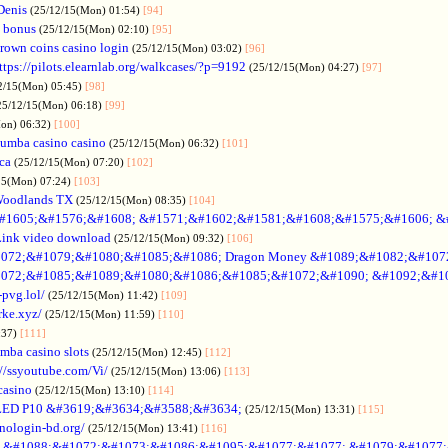
Denis
(25/12/15(Mon) 01:54)
[94]
 bonus
(25/12/15(Mon) 02:10)
[95]
rown coins casino login
(25/12/15(Mon) 03:02)
[96]
ttps://pilots.elearnlab.org/walkcases/?p=9192
(25/12/15(Mon) 04:27)
[97]
2/15(Mon) 05:45)
[98]
25/12/15(Mon) 06:18)
[99]
Mon) 06:32)
[100]
umba casino casino
(25/12/15(Mon) 06:32)
[101]
ica
(25/12/15(Mon) 07:20)
[102]
15(Mon) 07:24)
[103]
Woodlands TX
(25/12/15(Mon) 08:35)
[104]
#1605;&#1576;&#1608; &#1571;&#1602;&#1581;&#1608;&#1575;&#1606; &
Link video download
(25/12/15(Mon) 09:32)
[106]
072;&#1079;&#1080;&#1085;&#1086; Dragon Money &#1089;&#1082;&#107
072;&#1085;&#1089;&#1080;&#1086;&#1085;&#1072;&#1090; &#1092;&#1
-pvg.lol/
(25/12/15(Mon) 11:42)
[109]
rke.xyz/
(25/12/15(Mon) 11:59)
[110]
:37)
[111]
mba casino slots
(25/12/15(Mon) 12:45)
[112]
://ssyoutube.com/Vi/
(25/12/15(Mon) 13:06)
[113]
casino
(25/12/15(Mon) 13:10)
[114]
LED P10 &#3619;&#3634;&#3588;&#3634;
(25/12/15(Mon) 13:31)
[115]
inologin-bd.org/
(25/12/15(Mon) 13:41)
[116]
no &#1088;&#1072;&#1073;&#1086;&#1095;&#1077;&#1077; &#1079;&#1077