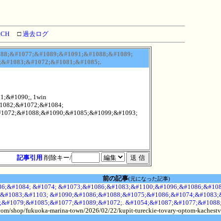
RCH
□
過去ログ
088;&#1077;&#1089;&#1091;&#1088;&#1089;
;&#1083;&#1072;&#1081;&#1085;.
;&#1090;, 1win
1082;&#1072;&#1084;
#1072;&#1088;&#1090;&#1085;&#1099;&#1093;
記事引用
削除キー/
前の記事
(元になった記事)
6;&#1084; &#1074; &#1073;&#1086;&#1083;&#1100;&#1096;&#1086;&#108
&#1083;&#1103; &#1090;&#1086;&#1088;&#1075;&#1086;&#1074;&#1083;&
;&#1079;&#1085;&#1077;&#1089;&#1072;. &#1054;&#1087;&#1077;&#1088
.com/shop/fukuoka-marina-town/2026/02/22/kupit-tureckie-tovary-optom-kachestv