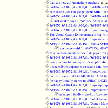
............................................................
I am the new girl
/
immediate purchase
(25/12
............................................................
&#1048;&#1075;&#1088;&..
/
&#1087;&#1
............................................................
cafe casino usa: Fun gadget game with ..
/
caf
............................................................
&#1055;&#1086;&#1089;&..
/
&#1089;&#1
..................................................................
Just want to say Hi.
/
&#3627;&#3634; &
............................................................
&#1059;&#1102;&#1090;&..
/
&#1087;&#1
............................................................
&#1040;&#1088;&#1086;&..
/
liquidesimagi
............................................................
Top Virtual Casino Extravaganza Is Her..
/
ht
............................................................
&#1057;&#1077;&#1088;&..
/
https://visr
............................................................
&#1048;&#1079;&#1074;&..
/
Vodka &#10
........................................................................
I am the new girl
/
tuy&#7875;n d&#7
............................................................
Vive la emocionante sensaci de jugar..
/
meg
............................................................
&#1048;&#1089;&#1087;&..
/
&#1082;&#1
............................................................
how purchase bitcoin hyper - 5 simple ..
/
bit
............................................................
Los fant疽ticos opciones en casino exh..
/
me
............................................................
&#1089;&#1072;&#1081;&..
/
https://1win-
............................................................
I am the new girl
/
DENEME BONUSU VERE
............................................................
Im happy I finally signed up
/
FIRAT ENGIN
............................................................
&#1041;&#1091;&#1082;&..
/
https://pinup
............................................................
&#1052;&#1077;&#1083;&..
/
https://melbe
........................................................................
Im happy I finally signed up
/
ggwino.
............................................................
&#1040;&#1088;&#1086;&..
/
ard-al-zaafar
............................................................
&#1058;&#1086;&#1087;&..
/
Dragon Mon