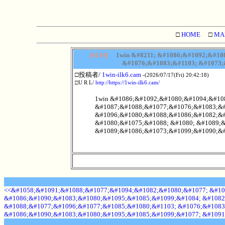
□
HOME
□
MA
[4134]
1win &#8211; &#1086;&#1092;&#10
&#1076;&#1083;&#1103; &#1073;
□投稿者/
1win-ilk6.cam
-(2026/07/17(Fri) 20:42:18)
□U R L/
http://https://1win-ilk6.cam/
1win &#1086;&#1092;&#1080;&#1094;&#10
&#1087;&#1088;&#1077;&#1076;&#1083;&#
&#1096;&#1080;&#1088;&#1086;&#1082;&#
&#1080;&#1075;&#1088; &#1080; &#1089;
&#1089;&#1086;&#1073;&#1099;&#1090;&#
<<&#1058;&#1091;&#1088;&#1077;&#1094;&#1082;&#1080;&#1077; &#10
&#1086;&#1090;&#1083;&#1080;&#1095;&#1085;&#1099;&#1084; &#1082
&#1088;&#1077;&#1096;&#1077;&#1085;&#1080;&#1103; &#1076;&#1083
&#1086;&#1090;&#1083;&#1080;&#1095;&#1085;&#1099;&#1077; &#1091