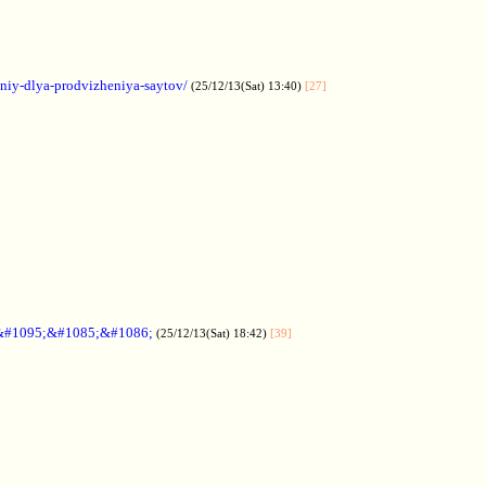
aniy-dlya-prodvizheniya-saytov/
(25/12/13(Sat) 13:40)
[27]
&#1095;&#1085;&#1086;
(25/12/13(Sat) 18:42)
[39]