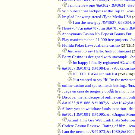
..................................................................
I am the new one
/
&#3627;&#3634; &#3
............................................................
Win Substantial Jackpots at the Top In..
/
cas
............................................................
Im glad I now registered
/
Type Media USA
(
........................................................................
I am the new guy
/
&#3627;&#3634; 
............................................................
Ph&#7847;n m&#7873;m t&#78..
/
cach t&#
............................................................
Anonymous Casino No Deposit Bonus Enti..
............................................................
Play maximum than 21,000 free projects..
/
c
............................................................
Florida Poker Laws
/
caliente casino
(25/12/1
..................................................................
Just want to say Hello.
/
nohuonline.net
(
............................................................
Betty Casino is designed with uncompli..
/
be
........................................................................
Im happy I finally registered
/
GawlerE
............................................................
&#1057;&#1072;&#1084;&..
/
Vodka casino
........................................................................
NO TITLE
/
Gsa ser link list
(25/12/16(
........................................................................
Just wanted to say Hi! I'm the new mem
............................................................
online casino and sports match betting..
/
bra
............................................................
Juega en casa de juegos y obt駭 la emo..
/
mag
............................................................
Discover the landscape of online casin..
/
onl
............................................................
&#1055;&#1086;&#1087;&..
/
&#1042;&#1
............................................................
Allows you to withdraw funds in nation..
/
bit
............................................................
&#1051;&#1091;&#1095;&..
/
Dragon Mon
..................................................................
Actual Time Gsa Web Link Lists Solution
............................................................
Codere Casino Review - Rating of film ..
/
co
............................................................
I am the new one
/
&#1073;&#1080;&#1092