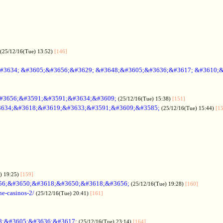
(25/12/16(Tue) 13:52)
[146]
#3634; &#3605;&#3656;&#3629; &#3648;&#3605;&#3636;&#3617; &#3610;
#3656;&#3591;&#3591;&#3634;&#3609;
(25/12/16(Tue) 15:38)
[151]
634;&#3618;&#3619;&#3633;&#3591;&#3609;&#3585;
(25/12/16(Tue) 15:44)
[1
) 19:25)
[159]
56;&#3650;&#3618;&#3650;&#3618;&#3656;
(25/12/16(Tue) 19:28)
[160]
ne-casinos-2/
(25/12/16(Tue) 20:41)
[161]
8;&#3605;&#3636;&#3617;
(25/12/16(Tue) 23:14)
[164]