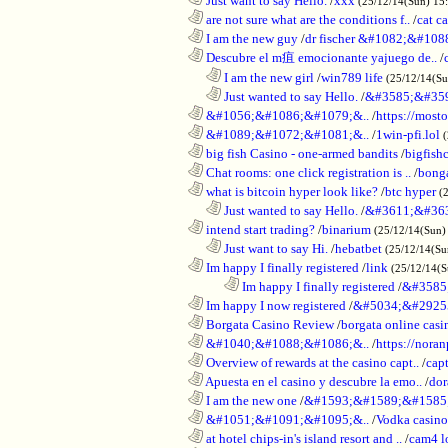
............................................................
Just want to say Hello.
/
xxx
(25/12/14(Sun) 15
............................................................
are not sure what are the conditions f..
/
cat c
............................................................
I am the new guy
/
dr fischer &#1082;&#10
............................................................
Descubre el m疽 emocionante yajuego de..
/
..................................................................
I am the new girl
/
win789 life
(25/12/14(S
..................................................................
Just wanted to say Hello.
/
&#3585;&#35
............................................................
&#1056;&#1086;&#1079;&..
/
https://most
............................................................
&#1089;&#1072;&#1081;&..
/
1win-pfi.lol
............................................................
big fish Casino - one-armed bandits
/
bigfish
............................................................
Chat rooms: one click registration is ..
/
bong
............................................................
what is bitcoin hyper look like?
/
btc hyper
(
..................................................................
Just wanted to say Hello.
/
&#3611;&#36
............................................................
intend start trading?
/
binarium
(25/12/14(Sun)
..................................................................
Just want to say Hi.
/
hebatbet
(25/12/14(Su
............................................................
Im happy I finally registered
/
link
(25/12/14(
........................................................................
Im happy I finally registered
/
&#3585
............................................................
Im happy I now registered
/
&#5034;&#2925
............................................................
Borgata Casino Review
/
borgata online casi
............................................................
&#1040;&#1088;&#1086;&..
/
https://nora
............................................................
Overview of rewards at the casino capt..
/
capt
............................................................
Apuesta en el casino y descubre la emo..
/
dor
............................................................
I am the new one
/
&#1593;&#1589;&#1585
............................................................
&#1051;&#1091;&#1095;&..
/
Vodka casi
............................................................
at hotel chips-in's island resort and ..
/
cam4 l