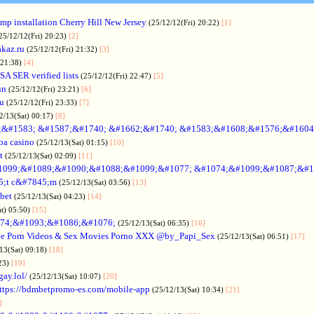
p installation Cherry Hill New Jersey
(25/12/12(Fri) 20:22)
[1]
25/12/12(Fri) 20:23)
[2]
akaz.ru
(25/12/12(Fri) 21:32)
[3]
 21:38)
[4]
SA SER verified lists
(25/12/12(Fri) 22:47)
[5]
un
(25/12/12(Fri) 23:21)
[6]
ru
(25/12/12(Fri) 23:33)
[7]
2/13(Sat) 00:17)
[8]
&#1583; &#1587;&#1740; &#1662;&#1740; &#1583;&#1608;&#1576;&#1604
a casino
(25/12/13(Sat) 01:15)
[10]
t
(25/12/13(Sat) 02:09)
[11]
1099;&#1089;&#1090;&#1088;&#1099;&#1077; &#1074;&#1099;&#1087;&#1
5;t c&#7845;m
(25/12/13(Sat) 03:56)
[13]
bet
(25/12/13(Sat) 04:23)
[14]
at) 05:50)
[15]
74;&#1093;&#1086;&#1076;
(25/12/13(Sat) 06:35)
[16]
ee Porn Videos & Sex Movies Porno XXX @by_Papi_Sex
(25/12/13(Sat) 06:51)
[17]
13(Sat) 09:18)
[18]
:23)
[19]
gay.lol/
(25/12/13(Sat) 10:07)
[20]
ttps://bdmbetpromo-es.com/mobile-app
(25/12/13(Sat) 10:34)
[21]
]