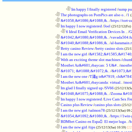
........................................................................
Im happy I finally registered
/
sump pum
............................................................
The photographs on PornPics are also o..
/
1
(
............................................................
&#1058;&#1086;&#1088;&..
/
https://tort-z
............................................................
Im happy I now registered
/
Joel
(25/12/12(Fri)
..................................................................
6 Ideal Email Verification Devices In ..
/
G
............................................................
&#1042;&#1080;&#1088;&..
/
vavada504.f
............................................................
&#1040;&#1088;&#1086;&..
/
al-haramain.
............................................................
Betty casino Review
/
betty casino slots
(25/1
............................................................
I am the new girl
/
&#1582;&#1585;&#1740;
............................................................
With an exciting theme slot machines
/
chumb
............................................................
Mostbet Az&#601;rbaycan: 5 U&#..
/
mostbe
............................................................
&#1071; &#1088;&#1072;&..
/
&#1073;&#
............................................................
I am the new one
/
T瀟g tr&#7919; ch&#784
............................................................
Mostbet Az&#601;rbaycanda: virtual..
/
most
............................................................
Im glad I finally signed up
/
SV66
(25/12/13(S
............................................................
&#1048;&#1075;&#1088;&..
/
Zooma &#10
............................................................
Im happy I now registered
/
Live Cam Sex Fr
............................................................
Casino plus Review
/
casino plus slots
(25/12/
............................................................
I am the new girl
/
salmon78
(25/12/13(Sat) 09
............................................................
&#1054;&#1092;&#1080;&..
/
https://1win-
............................................................
BDMbet Casino en Espa: El mejor luga..
/
h
............................................................
I am the new girl
/
tips
(25/12/13(Sat) 10:59)
[22