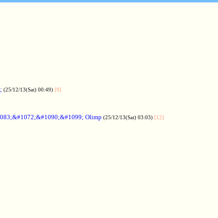
;
(25/12/13(Sat) 00:49)
[9]
083;&#1072;&#1090;&#1099; Olimp
(25/12/13(Sat) 03:03)
[12]