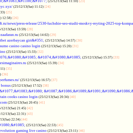
0;&#1083;&#1100;&#1077;
(25/12/13(Sat) 11:10)
[23]
uyc.xyz/
(25/12/13(Sat) 11:12)
[24]
:33)
[25]
t) 12:58)
[26]
ift.ru/news/press-release/2530-luchshie-seo-studii-moskvy-reyting-2025-top-komp
5/12/13(Sat) 13:59)
[28]
-zaafaran.ru
(25/12/13(Sat) 14:02)
[29]
tbet azerbaycan giri&#351;
(25/12/13(Sat) 14:57)
[30]
sumo casino casino login
(25/12/13(Sat) 15:20)
[31]
sino
(25/12/13(Sat) 15:33)
[32]
076;&#1080;&#1085; &#1074;&#1080;&#1085;
(25/12/13(Sat) 15:37)
[33]
desimaginaires.ru
(25/12/13(Sat) 15:39)
[34]
:11)
[35]
1)
[36]
perfumes.ru/
(25/12/13(Sat) 16:57)
[37]
 bonus
(25/12/13(Sat) 17:52)
[38]
&#1077;&#1083;&#1080; &#1087;&#1086;&#1089;&#1091;&#1090;&#1086;
tain cooks casino login
(25/12/13(Sat) 20:34)
[40]
s.com
(25/12/13(Sat) 20:45)
[41]
5/12/13(Sat) 21:45)
[42]
/12/13(Sat) 22:31)
[43]
/13(Sat) 22:34)
[44]
#1080;&#1085;
(25/12/13(Sat) 22:53)
[45]
evolution gaming live casino
(25/12/13(Sat) 23:11)
[46]