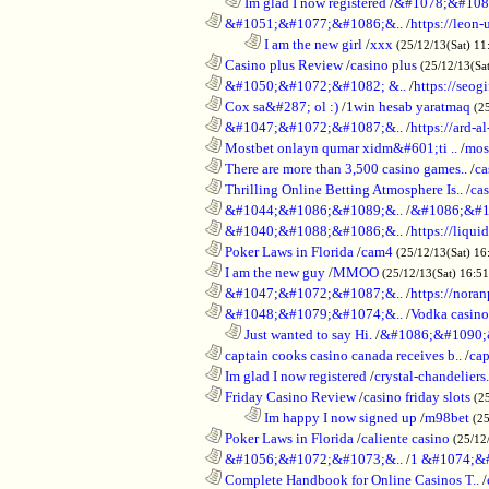
..................................................................
Im glad I now registered
/
&#1078;&#108
............................................................
&#1051;&#1077;&#1086;&..
/
https://leon-
........................................................................
I am the new girl
/
xxx
(25/12/13(Sat) 11
............................................................
Casino plus Review
/
casino plus
(25/12/13(Sa
............................................................
&#1050;&#1072;&#1082; &..
/
https://seog
............................................................
Cox sa&#287; ol :)
/
1win hesab yaratmaq
(2
............................................................
&#1047;&#1072;&#1087;&..
/
https://ard-al
............................................................
Mostbet onlayn qumar xidm&#601;ti ..
/
mos
............................................................
There are more than 3,500 casino games..
/
ca
............................................................
Thrilling Online Betting Atmosphere Is..
/
ca
............................................................
&#1044;&#1086;&#1089;&..
/
&#1086;&#1
............................................................
&#1040;&#1088;&#1086;&..
/
https://liqui
............................................................
Poker Laws in Florida
/
cam4
(25/12/13(Sat) 16
............................................................
I am the new guy
/
MMOO
(25/12/13(Sat) 16:5
............................................................
&#1047;&#1072;&#1087;&..
/
https://noran
............................................................
&#1048;&#1079;&#1074;&..
/
Vodka casino
..................................................................
Just wanted to say Hi.
/
&#1086;&#1090;
............................................................
captain cooks casino canada receives b..
/
cap
............................................................
Im glad I now registered
/
crystal-chandelier
............................................................
Friday Casino Review
/
casino friday slots
(2
........................................................................
Im happy I now signed up
/
m98bet
(25
............................................................
Poker Laws in Florida
/
caliente casino
(25/12
............................................................
&#1056;&#1072;&#1073;&..
/
1 &#1074;&
............................................................
Complete Handbook for Online Casinos T..
/