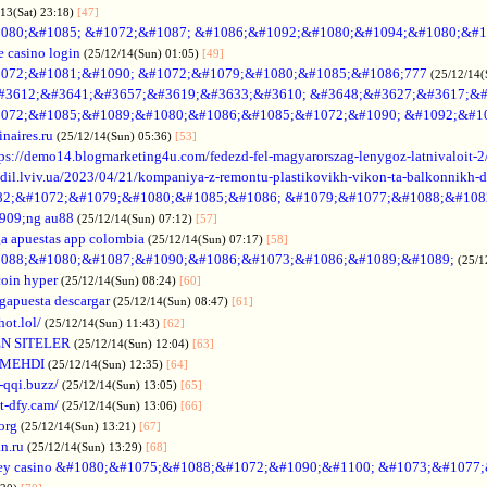
/13(Sat) 23:18)
[47]
080;&#1085; &#1072;&#1087; &#1086;&#1092;&#1080;&#1094;&#1080;&#1
e casino login
(25/12/14(Sun) 01:05)
[49]
072;&#1081;&#1090; &#1072;&#1079;&#1080;&#1085;&#1086;777
(25/12/14(
#3612;&#3641;&#3657;&#3619;&#3633;&#3610; &#3648;&#3627;&#3617;&#
072;&#1085;&#1089;&#1080;&#1086;&#1085;&#1072;&#1090; &#1092;&#1
naires.ru
(25/12/14(Sun) 05:36)
[53]
tps://demo14.blogmarketing4u.com/fedezd-fel-magyarorszag-lenygoz-latnivaloit-2
ozdil.lviv.ua/2023/04/21/kompaniya-z-remontu-plastikovikh-vikon-ta-balkonnikh-d
82;&#1072;&#1079;&#1080;&#1085;&#1086; &#1079;&#1077;&#1088;&#108
909;ng au88
(25/12/14(Sun) 07:12)
[57]
a apuestas app colombia
(25/12/14(Sun) 07:17)
[58]
088;&#1080;&#1087;&#1090;&#1086;&#1073;&#1086;&#1089;&#1089;
(25/1
coin hyper
(25/12/14(Sun) 08:24)
[60]
gapuesta descargar
(25/12/14(Sun) 08:47)
[61]
hot.lol/
(25/12/14(Sun) 11:43)
[62]
N SITELER
(25/12/14(Sun) 12:04)
[63]
 MEHDI
(25/12/14(Sun) 12:35)
[64]
-qqi.buzz/
(25/12/14(Sun) 13:05)
[65]
t-dfy.cam/
(25/12/14(Sun) 13:06)
[66]
org
(25/12/14(Sun) 13:21)
[67]
an.ru
(25/12/14(Sun) 13:29)
[68]
ey casino &#1080;&#1075;&#1088;&#1072;&#1090;&#1100; &#1073;&#1077