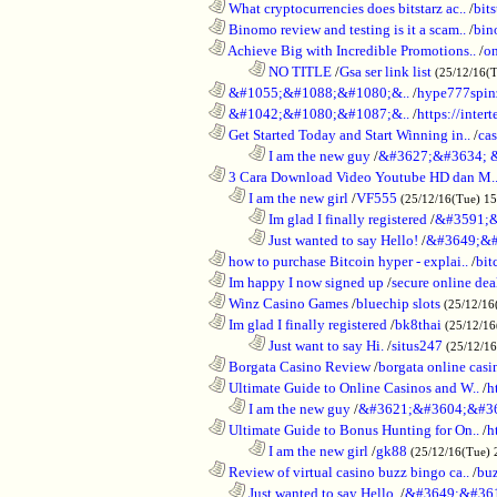
............................................................
What cryptocurrencies does bitstarz ac..
/
bits
............................................................
Binomo review and testing is it a scam..
/
bin
............................................................
Achieve Big with Incredible Promotions..
/
on
........................................................................
NO TITLE
/
Gsa ser link list
(25/12/16(
............................................................
&#1055;&#1088;&#1080;&..
/
hype777spin
............................................................
&#1042;&#1080;&#1087;&..
/
https://inte
............................................................
Get Started Today and Start Winning in..
/
ca
........................................................................
I am the new guy
/
&#3627;&#3634; 
............................................................
3 Cara Download Video Youtube HD dan M.
..................................................................
I am the new girl
/
VF555
(25/12/16(Tue) 1
........................................................................
Im glad I finally registered
/
&#3591;&
........................................................................
Just wanted to say Hello!
/
&#3649;&#
............................................................
how to purchase Bitcoin hyper - explai..
/
bit
............................................................
Im happy I now signed up
/
secure online dea
............................................................
Winz Casino Games
/
bluechip slots
(25/12/16
............................................................
Im glad I finally registered
/
bk8thai
(25/12/16
........................................................................
Just want to say Hi.
/
situs247
(25/12/1
............................................................
Borgata Casino Review
/
borgata online casi
............................................................
Ultimate Guide to Online Casinos and W..
/
h
..................................................................
I am the new guy
/
&#3621;&#3604;&#3
............................................................
Ultimate Guide to Bonus Hunting for On..
/
h
........................................................................
I am the new girl
/
gk88
(25/12/16(Tue) 
............................................................
Review of virtual casino buzz bingo ca..
/
bu
..................................................................
Just wanted to say Hello.
/
&#3649;&#36