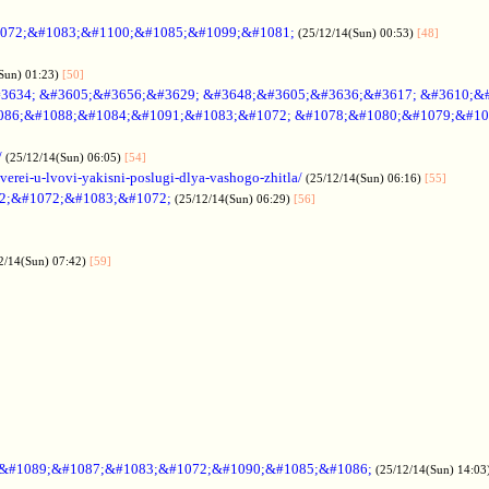
072;&#1083;&#1100;&#1085;&#1099;&#1081;
(25/12/14(Sun) 00:53)
[48]
Sun) 01:23)
[50]
3634; &#3605;&#3656;&#3629; &#3648;&#3605;&#3636;&#3617; &#3610;&
086;&#1088;&#1084;&#1091;&#1083;&#1072; &#1078;&#1080;&#1079;&#10
/
(25/12/14(Sun) 06:05)
[54]
verei-u-lvovi-yakisni-poslugi-dlya-vashogo-zhitla/
(25/12/14(Sun) 06:16)
[55]
2;&#1072;&#1083;&#1072;
(25/12/14(Sun) 06:29)
[56]
2/14(Sun) 07:42)
[59]
;&#1089;&#1087;&#1083;&#1072;&#1090;&#1085;&#1086;
(25/12/14(Sun) 14:03