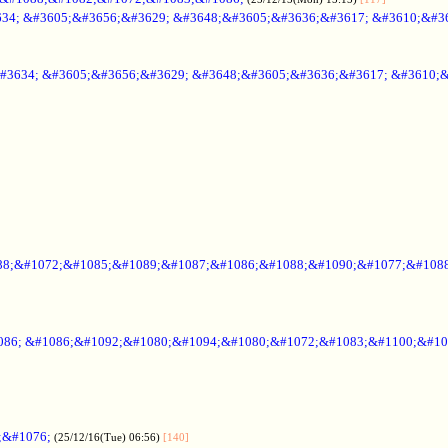
34; &#3605;&#3656;&#3629; &#3648;&#3605;&#3636;&#3617; &#3610;&#3
#3634; &#3605;&#3656;&#3629; &#3648;&#3605;&#3636;&#3617; &#3610;
88;&#1072;&#1085;&#1089;&#1087;&#1086;&#1088;&#1090;&#1077;&#1088
086; &#1086;&#1092;&#1080;&#1094;&#1080;&#1072;&#1083;&#1100;&#10
;&#1076;
(25/12/16(Tue) 06:56)
[140]