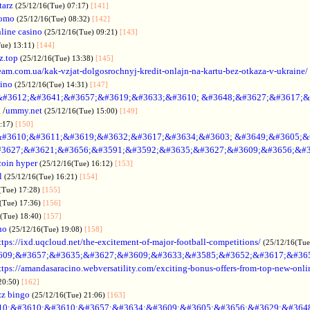
tarz
(25/12/16(Tue) 07:17)
[141]
omo
(25/12/16(Tue) 08:32)
[142]
line casino
(25/12/16(Tue) 09:21)
[143]
Tue) 13:11)
[144]
z.top
(25/12/16(Tue) 13:38)
[145]
rteam.com.ua/kak-vzjat-dolgosrochnyj-kredit-onlajn-na-kartu-bez-otkaza-v-ukraine/
sino
(25/12/16(Tue) 14:31)
[147]
&#3612;&#3641;&#3657;&#3619;&#3633;&#3610; &#3648;&#3627;&#3617;&
.
/
ummy.net
(25/12/16(Tue) 15:00)
[149]
5:17)
[150]
#3610;&#3611;&#3619;&#3632;&#3617;&#3634;&#3603; &#3649;&#3605;&
3627;&#3621;&#3656;&#3591;&#3592;&#3635;&#3627;&#3609;&#3656;&#3
coin hyper
(25/12/16(Tue) 16:12)
[153]
l
(25/12/16(Tue) 16:21)
[154]
(Tue) 17:28)
[155]
(Tue) 17:36)
[156]
6(Tue) 18:40)
[157]
no
(25/12/16(Tue) 19:08)
[158]
ttps://ixd.uqcloud.net/the-excitement-of-major-football-competitions/
(25/12/16(Tue
609;&#3657;&#3635;&#3627;&#3609;&#3633;&#3585;&#3652;&#3617;&#36
ttps://amandasaracino.webversatility.com/exciting-bonus-offers-from-top-new-onli
20:50)
[162]
zz bingo
(25/12/16(Tue) 21:06)
[163]
10;&#3610;&#3610;&#3657;&#3634;&#3609;&#3605;&#3656;&#3629;&#364