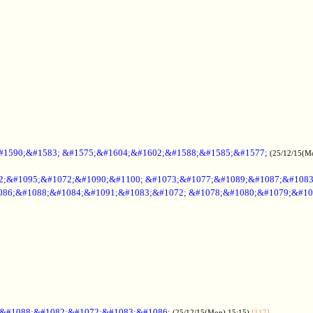
#1590;&#1583; &#1575;&#1604;&#1602;&#1588;&#1585;&#1577;
(25/12/15(M
2;&#1095;&#1072;&#1090;&#1100; &#1073;&#1077;&#1089;&#1087;&#108
086;&#1088;&#1084;&#1091;&#1083;&#1072; &#1078;&#1080;&#1079;&#10
;&#1088;&#1082;&#1072;&#1083;&#1086;
(25/12/15(Mon) 15:15)
[117]