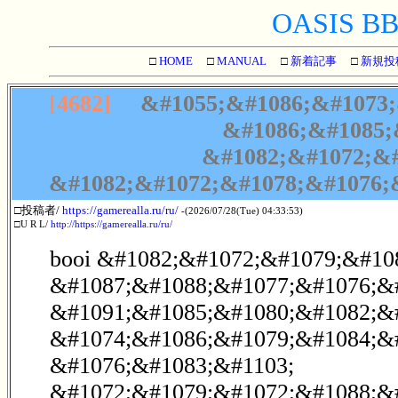
OASIS BBS
□
HOME
□
MANUAL
□
新着記事
□
新規投
[4682]
&#1055;&#1086;&#1073;
&#1086;&#1085;
&#1082;&#1072;&#
&#1082;&#1072;&#1078;&#1076;&
□投稿者/
https://gamerealla.ru/ru/
-(2026/07/28(Tue) 04:33:53)
□U R L/
http://https://gamerealla.ru/ru/
booi &#1082;&#1072;&#1079;&#108
&#1087;&#1088;&#1077;&#1076;&
&#1091;&#1085;&#1080;&#1082;&
&#1074;&#1086;&#1079;&#1084;&
&#1076;&#1083;&#1103;
&#1072;&#1079;&#1072;&#1088;&