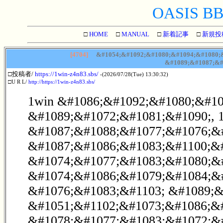
OASIS BBS
□
HOME
□
MANUAL
□
新着記事
□
新規投
[4704]
&#1054;&#1092;&#1080;&#1094;&#1080;&
&#1089;&#1087;&#
□投稿者/
https://1win-z4n83.sbs/
-(2026/07/28(Tue) 13:30:32)
□U R L/
http://https://1win-z4n83.sbs/
1win &#1086;&#1092;&#1080;&#10
&#1089;&#1072;&#1081;&#1090;, 
&#1087;&#1088;&#1077;&#1076;&
&#1087;&#1086;&#1083;&#1100;&
&#1074;&#1077;&#1083;&#1080;&
&#1074;&#1086;&#1079;&#1084;&
&#1076;&#1083;&#1103; &#1089;&
&#1051;&#1102;&#1073;&#1086;&
&#1078;&#1077;&#1083;&#1072;&