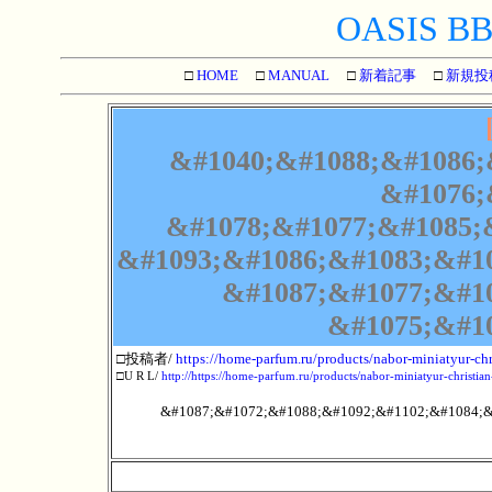
OASIS BBS
□
HOME
□
MANUAL
□
新着記事
□
新規投
&#1040;&#1088;&#1086;
&#1076;
&#1078;&#1077;&#1085;
&#1093;&#1086;&#1083;&#1
&#1087;&#1077;&#1
&#1075;&#1
□投稿者/
https://home-parfum.ru/products/nabor-miniatyur-chr
□U R L/
http://https://home-parfum.ru/products/nabor-miniatyur-christia
&#1087;&#1072;&#1088;&#1092;&#1102;&#1084;&