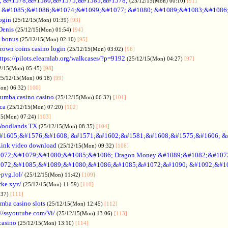
; &#1578;&#1580;&#1575;&#1585;&#1578;
(25/12/15(Mon) 00:10)
[91]
no &#1085;&#1086;&#1074;&#1099;&#1077; &#1080; &#1089;&#1083;&#108
ogin
(25/12/15(Mon) 01:39)
[93]
Denis
(25/12/15(Mon) 01:54)
[94]
 bonus
(25/12/15(Mon) 02:10)
[95]
rown coins casino login
(25/12/15(Mon) 03:02)
[96]
ttps://pilots.elearnlab.org/walkcases/?p=9192
(25/12/15(Mon) 04:27)
[97]
2/15(Mon) 05:45)
[98]
25/12/15(Mon) 06:18)
[99]
Mon) 06:32)
[100]
umba casino casino
(25/12/15(Mon) 06:32)
[101]
ica
(25/12/15(Mon) 07:20)
[102]
15(Mon) 07:24)
[103]
Woodlands TX
(25/12/15(Mon) 08:35)
[104]
#1605;&#1576;&#1608; &#1571;&#1602;&#1581;&#1608;&#1575;&#1606; &
Link video download
(25/12/15(Mon) 09:32)
[106]
072;&#1079;&#1080;&#1085;&#1086; Dragon Money &#1089;&#1082;&#107
072;&#1085;&#1089;&#1080;&#1086;&#1085;&#1072;&#1090; &#1092;&#1
-pvg.lol/
(25/12/15(Mon) 11:42)
[109]
rke.xyz/
(25/12/15(Mon) 11:59)
[110]
:37)
[111]
mba casino slots
(25/12/15(Mon) 12:45)
[112]
://ssyoutube.com/Vi/
(25/12/15(Mon) 13:06)
[113]
casino
(25/12/15(Mon) 13:10)
[114]