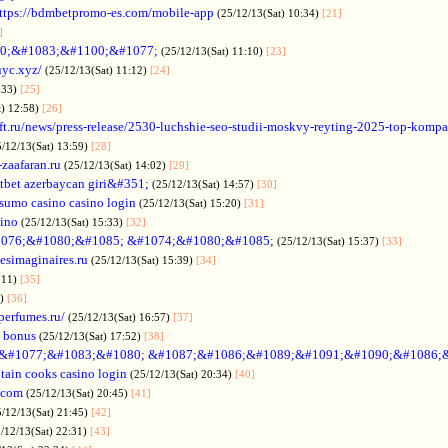
ttps://bdmbetpromo-es.com/mobile-app
(25/12/13(Sat) 10:34)
[21]
]
0;&#1083;&#1100;&#1077;
(25/12/13(Sat) 11:10)
[23]
uyc.xyz/
(25/12/13(Sat) 11:12)
[24]
:33)
[25]
t) 12:58)
[26]
ift.ru/news/press-release/2530-luchshie-seo-studii-moskvy-reyting-2025-top-komp
5/12/13(Sat) 13:59)
[28]
-zaafaran.ru
(25/12/13(Sat) 14:02)
[29]
tbet azerbaycan giri&#351;
(25/12/13(Sat) 14:57)
[30]
sumo casino casino login
(25/12/13(Sat) 15:20)
[31]
sino
(25/12/13(Sat) 15:33)
[32]
076;&#1080;&#1085; &#1074;&#1080;&#1085;
(25/12/13(Sat) 15:37)
[33]
desimaginaires.ru
(25/12/13(Sat) 15:39)
[34]
:11)
[35]
1)
[36]
perfumes.ru/
(25/12/13(Sat) 16:57)
[37]
 bonus
(25/12/13(Sat) 17:52)
[38]
&#1077;&#1083;&#1080; &#1087;&#1086;&#1089;&#1091;&#1090;&#1086;
tain cooks casino login
(25/12/13(Sat) 20:34)
[40]
s.com
(25/12/13(Sat) 20:45)
[41]
5/12/13(Sat) 21:45)
[42]
/12/13(Sat) 22:31)
[43]