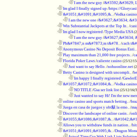
........................................................................
I am the new guy
/
&#3592;&#3629; 
............................................................
Im glad I finally signed up
/
https://Glorycas
............................................................
&#1051;&#1091;&#1095;&..
/
Vodka casi
..................................................................
I am the new one
/
&#3627;&#3634; &#3
............................................................
Win Substantial Jackpots at the Top In..
/
cas
............................................................
Im glad I now registered
/
Type Media USA
(
........................................................................
I am the new guy
/
&#3627;&#3634; 
............................................................
Ph&#7847;n m&#7873;m t&#78..
/
cach t&#
............................................................
Anonymous Casino No Deposit Bonus Enti..
............................................................
Play maximum than 21,000 free projects..
/
c
............................................................
Florida Poker Laws
/
caliente casino
(25/12/1
..................................................................
Just want to say Hello.
/
nohuonline.net
(
............................................................
Betty Casino is designed with uncompli..
/
be
........................................................................
Im happy I finally registered
/
GawlerE
............................................................
&#1057;&#1072;&#1084;&..
/
Vodka casino
........................................................................
NO TITLE
/
Gsa ser link list
(25/12/16(
........................................................................
Just wanted to say Hi! I'm the new mem
............................................................
online casino and sports match betting..
/
bra
............................................................
Juega en casa de juegos y obt駭 la emo..
/
mag
............................................................
Discover the landscape of online casin..
/
onl
............................................................
&#1055;&#1086;&#1087;&..
/
&#1042;&#1
............................................................
Allows you to withdraw funds in nation..
/
bit
............................................................
&#1051;&#1091;&#1095;&..
/
Dragon Mon
..................................................................
Actual Time Gsa Web Link Lists Solution