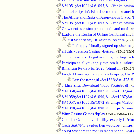
............................................................
I am the new one
/
&#1593;&#1589;&#1585
............................................................
&#1051;&#1091;&#1095;&..
/
Vodka casi
............................................................
at hotel chips-in's island resort and ..
/
cam4 l
............................................................
The Allure and Risks of Anonymous Cryp..
/
............................................................
&#1051;&#1091;&#1095;&..
/
Vodka casino
............................................................
Crown coins casino promo code and no d..
/
c
............................................................
Explore the Realm of Online Gambling a..
/
h
..................................................................
Just want to say Hi.
/
8scom.jpn.com
(25/1
........................................................................
Im happy I finally signed up
/
8scom
(
............................................................
all this - betsson Casino.
/
betsson
(25/12/15(
............................................................
chumba casino - Legal virtual gambling..
/
ch
............................................................
Participa en el yajuego y explora la e..
/
slott
............................................................
Binarium Review for 2025
/
binarium
(25/12/
............................................................
Im glad I now signed up
/
Landscaping The 
........................................................................
I am the new girl
/
&#1588;&#1575;&
............................................................
5 Link Situs Download Video Youtube di..
/
............................................................
&#1058;&#1086;&#1087;&..
/
&#1082;&#1
............................................................
&#1059;&#1102;&#1090;&..
/
&#1087;&#1
............................................................
&#1057;&#1090;&#1072;&..
/
https://1xbet
............................................................
&#1040;&#1082;&#1090;&..
/
https://1win-
............................................................
Winz Casino Games
/
bplay
(25/12/15(Mon) 12
............................................................
Chumba Casino: availability, exactly l..
/
chu
............................................................
Cach t&#7843;i video tren youtube ..
/
https
............................................................
doubt what are the requirements for be..
/
cat 