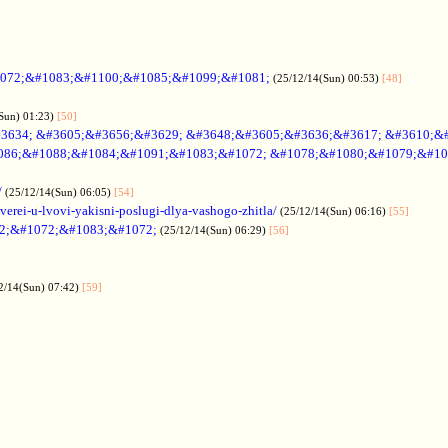
072;&#1083;&#1100;&#1085;&#1099;&#1081;
(25/12/14(Sun) 00:53)
[48]
Sun) 01:23)
[50]
3634; &#3605;&#3656;&#3629; &#3648;&#3605;&#3636;&#3617; &#3610;&
086;&#1088;&#1084;&#1091;&#1083;&#1072; &#1078;&#1080;&#1079;&#10
/
(25/12/14(Sun) 06:05)
[54]
verei-u-lvovi-yakisni-poslugi-dlya-vashogo-zhitla/
(25/12/14(Sun) 06:16)
[55]
2;&#1072;&#1083;&#1072;
(25/12/14(Sun) 06:29)
[56]
2/14(Sun) 07:42)
[59]