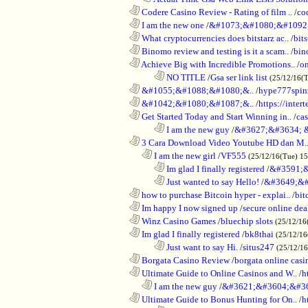
............................................................
Codere Casino Review - Rating of film ..
/
co
............................................................
I am the new one
/
&#1073;&#1080;&#1092
............................................................
What cryptocurrencies does bitstarz ac..
/
bits
............................................................
Binomo review and testing is it a scam..
/
bin
............................................................
Achieve Big with Incredible Promotions..
/
on
........................................................................
NO TITLE
/
Gsa ser link list
(25/12/16(
............................................................
&#1055;&#1088;&#1080;&..
/
hype777spin
............................................................
&#1042;&#1080;&#1087;&..
/
https://inte
............................................................
Get Started Today and Start Winning in..
/
ca
........................................................................
I am the new guy
/
&#3627;&#3634; 
............................................................
3 Cara Download Video Youtube HD dan M.
..................................................................
I am the new girl
/
VF555
(25/12/16(Tue) 1
........................................................................
Im glad I finally registered
/
&#3591;&
........................................................................
Just wanted to say Hello!
/
&#3649;&#
............................................................
how to purchase Bitcoin hyper - explai..
/
bit
............................................................
Im happy I now signed up
/
secure online dea
............................................................
Winz Casino Games
/
bluechip slots
(25/12/16
............................................................
Im glad I finally registered
/
bk8thai
(25/12/16
........................................................................
Just want to say Hi.
/
situs247
(25/12/1
............................................................
Borgata Casino Review
/
borgata online casi
............................................................
Ultimate Guide to Online Casinos and W..
/
h
..................................................................
I am the new guy
/
&#3621;&#3604;&#3
............................................................
Ultimate Guide to Bonus Hunting for On..
/
h