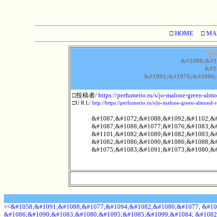
□
HOME
□
MA
[48
&#1086;&#1
&#1
&#1091;&#1076;&#1086;
□投稿者/
https://perfumerio.ru/s/jo-malone-green-almo
□U R L/
http://https://perfumerio.ru/s/jo-malone-green-almond-r
&#1087;&#1072;&#1088;&#1092;&#1102;&#
&#1087;&#1088;&#1077;&#1076;&#1083;&#
&#1101;&#1082;&#1089;&#1082;&#1083;&#
&#1082;&#1086;&#1090;&#1086;&#1088;&#
&#1075;&#1083;&#1091;&#1073;&#1080;&#
<<&#1058;&#1091;&#1088;&#1077;&#1094;&#1082;&#1080;&#1077; &#10
&#1086;&#1090;&#1083;&#1080;&#1095;&#1085;&#1099;&#1084; &#1082