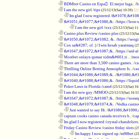
............................................................
BDMbet Casino en Espa: El mejor luga..
/
h
............................................................
I am the new girl
/
tips
(25/12/13(Sat) 10:59)
[22
..................................................................
Im glad I now registered
/
&#1078;&#108
............................................................
&#1051;&#1077;&#1086;&..
/
https://leon-
........................................................................
I am the new girl
/
xxx
(25/12/13(Sat) 11
............................................................
Casino plus Review
/
casino plus
(25/12/13(Sa
............................................................
&#1050;&#1072;&#1082; &..
/
https://seog
............................................................
Cox sa&#287; ol :)
/
1win hesab yaratmaq
(2
............................................................
&#1047;&#1072;&#1087;&..
/
https://ard-al
............................................................
Mostbet onlayn qumar xidm&#601;ti ..
/
mos
............................................................
There are more than 3,500 casino games..
/
ca
............................................................
Thrilling Online Betting Atmosphere Is..
/
ca
............................................................
&#1044;&#1086;&#1089;&..
/
&#1086;&#1
............................................................
&#1040;&#1088;&#1086;&..
/
https://liqui
............................................................
Poker Laws in Florida
/
cam4
(25/12/13(Sat) 16
............................................................
I am the new guy
/
MMOO
(25/12/13(Sat) 16:5
............................................................
&#1047;&#1072;&#1087;&..
/
https://noran
............................................................
&#1048;&#1079;&#1074;&..
/
Vodka casino
..................................................................
Just wanted to say Hi.
/
&#1086;&#1090;
............................................................
captain cooks casino canada receives b..
/
cap
............................................................
Im glad I now registered
/
crystal-chandelier
............................................................
Friday Casino Review
/
casino friday slots
(2
........................................................................
Im happy I now signed up
/
m98bet
(25