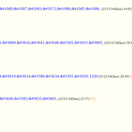
;&#1089;&#1087;&#1083;&#1072;&#1090;&#1085;&#1086;
(25/12/14(Sun) 14:03
6;&#3609;&#3616;&#3641;&#3648;&#3585;&#3655;&#3605;
(25/12/14(Sun) 18:
4;&#3619;&#3634;&#3588;&#3634;&#3592;&#3629; LED
(25/12/14(Sun) 20:43)
[
;&#3648;&#3585;&#3655;&#3605;
(25/12/14(Sun) 22:57)
[85]