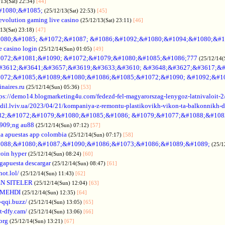
/13(Sat) 22:34)
[44]
#1080;&#1085;
(25/12/13(Sat) 22:53)
[45]
evolution gaming live casino
(25/12/13(Sat) 23:11)
[46]
/13(Sat) 23:18)
[47]
080;&#1085; &#1072;&#1087; &#1086;&#1092;&#1080;&#1094;&#1080;&#1
e casino login
(25/12/14(Sun) 01:05)
[49]
072;&#1081;&#1090; &#1072;&#1079;&#1080;&#1085;&#1086;777
(25/12/14(
#3612;&#3641;&#3657;&#3619;&#3633;&#3610; &#3648;&#3627;&#3617;&#
072;&#1085;&#1089;&#1080;&#1086;&#1085;&#1072;&#1090; &#1092;&#1
naires.ru
(25/12/14(Sun) 05:36)
[53]
tps://demo14.blogmarketing4u.com/fedezd-fel-magyarorszag-lenygoz-latnivaloit-2
ozdil.lviv.ua/2023/04/21/kompaniya-z-remontu-plastikovikh-vikon-ta-balkonnikh-d
82;&#1072;&#1079;&#1080;&#1085;&#1086; &#1079;&#1077;&#1088;&#108
909;ng au88
(25/12/14(Sun) 07:12)
[57]
a apuestas app colombia
(25/12/14(Sun) 07:17)
[58]
088;&#1080;&#1087;&#1090;&#1086;&#1073;&#1086;&#1089;&#1089;
(25/1
coin hyper
(25/12/14(Sun) 08:24)
[60]
gapuesta descargar
(25/12/14(Sun) 08:47)
[61]
hot.lol/
(25/12/14(Sun) 11:43)
[62]
N SITELER
(25/12/14(Sun) 12:04)
[63]
 MEHDI
(25/12/14(Sun) 12:35)
[64]
-qqi.buzz/
(25/12/14(Sun) 13:05)
[65]
t-dfy.cam/
(25/12/14(Sun) 13:06)
[66]
org
(25/12/14(Sun) 13:21)
[67]