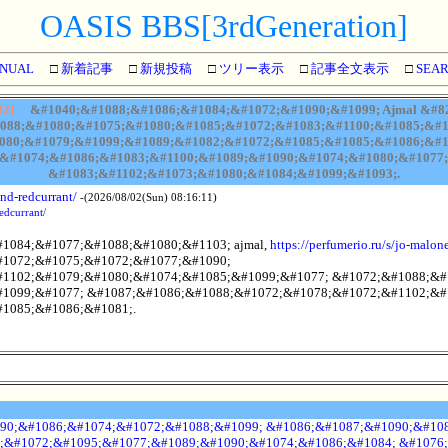
OASIS BBS[3rdGeneration]
NUAL
□
新着記事
□
新規投稿
□
ツリー表示
□
記事全文表示
□
SEA
92]
&#1040;&#1088;&#1086;&#1084;&#1072;&#1090;&#1099; Ajmal &#8
088;&#1080;&#1075;&#1080;&#1085;&#1072;&#1083;&#1100;&#1085;&#1
080;&#1079;&#1099;&#1089;&#1082;&#1072;&#1085;&#1085;&#1086;&#1
&#1074;&#1086;&#1083;&#1100;&#1089;&#1090;&#1074;&#1080;&#1077;
&#1083;&#1102;&#1073;&#1080;&#1084;&#1099;&#1093;.
nd-redcurrant/
-(2026/08/02(Sun) 08:16:11)
edcurrant/
1084;&#1077;&#1088;&#1080;&#1103; ajmal,
https://perfumerio.ru/s/jo-malon
1072;&#1075;&#1072;&#1077;&#1090;
1102;&#1079;&#1080;&#1074;&#1085;&#1099;&#1077; &#1072;&#1088;&#
1099;&#1077; &#1087;&#1086;&#1088;&#1072;&#1078;&#1072;&#1102;&#
1085;&#1086;&#1081;.
90;&#1086;&#1074;&#1072;&#1088;&#1099; &#1086;&#1087;&#1090;&#108
;&#1072;&#1095;&#1077;&#1089;&#1090;&#1074;&#1086;&#1084; &#1076;