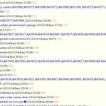
an.ru
(25/12/14(Sun) 13:29)
[68]
ey casino &#1080;&#1075;&#1088;&#1072;&#1090;&#1100; &#1073;&#1077
:20)
[70]
asino
(25/12/14(Sun) 16:19)
[71]
88;&#1077;&#1084;
(25/12/14(Sun) 16:28)
[72]
codigo promocional yajuego
(25/12/14(Sun) 17:23)
[73]
un) 17:27)
[74]
98;&#3627;&#3617;&#3634;&#3618;&#3607;&#3637;&#3656;&#3604;&#363
oproekt.com.ua/services/
(25/12/14(Sun) 18:47)
[76]
(25/12/14(Sun) 19:24)
[77]
casino
(25/12/14(Sun) 19:54)
[78]
acams
(25/12/14(Sun) 19:58)
[79]
25/12/14(Sun) 20:42)
[80]
33;&#3592;&#3592;&#3633;&#3618;&#3585;&#3635;&#3627;&#3609;&#360
 22:05)
[82]
n) 22:08)
[83]
Sun) 22:52)
[84]
;&#3634;&#3619;&#3621;&#3591;&#3607;&#3640;&#3609; &#3616;&#3641
5;
(25/12/14(Sun) 23:01)
[86]
no
(25/12/14(Sun) 23:10)
[87]
nperfumes.ru
(25/12/14(Sun) 23:20)
[88]
ain cooks casino slots
(25/12/14(Sun) 23:37)
[89]
adobet en vivo per�
(25/12/15(Mon) 00:08)
[90]