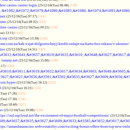
dere casino casino login
(25/12/16(Tue) 06:48)
[139]
; &#1082;&#1072;&#1079;&#1080;&#1085;&#1086; &#1074;&#1093;&#1086
tarz
(25/12/16(Tue) 07:17)
[141]
omo
(25/12/16(Tue) 08:32)
[142]
line casino
(25/12/16(Tue) 09:21)
[143]
Tue) 13:11)
[144]
z.top
(25/12/16(Tue) 13:38)
[145]
rteam.com.ua/kak-vzjat-dolgosrochnyj-kredit-onlajn-na-kartu-bez-otkaza-v-ukraine/
sino
(25/12/16(Tue) 14:31)
[147]
&#3612;&#3641;&#3657;&#3619;&#3633;&#3610; &#3648;&#3627;&#3617;&
.
/
ummy.net
(25/12/16(Tue) 15:00)
[149]
5:17)
[150]
#3610;&#3611;&#3619;&#3632;&#3617;&#3634;&#3603; &#3649;&#3605;&
3627;&#3621;&#3656;&#3591;&#3592;&#3635;&#3627;&#3609;&#3656;&#3
coin hyper
(25/12/16(Tue) 16:12)
[153]
l
(25/12/16(Tue) 16:21)
[154]
(Tue) 17:28)
[155]
(Tue) 17:36)
[156]
6(Tue) 18:40)
[157]
no
(25/12/16(Tue) 19:08)
[158]
ttps://ixd.uqcloud.net/the-excitement-of-major-football-competitions/
(25/12/16(Tue
609;&#3657;&#3635;&#3627;&#3609;&#3633;&#3585;&#3652;&#3617;&#36
ttps://amandasaracino.webversatility.com/exciting-bonus-offers-from-top-new-onli