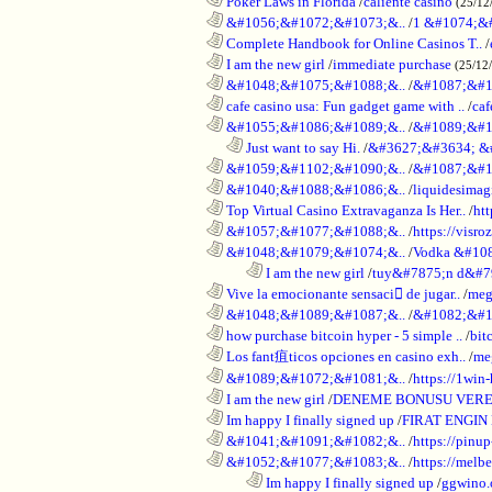
............................................................
Poker Laws in Florida
/
caliente casino
(25/12
............................................................
&#1056;&#1072;&#1073;&..
/
1 &#1074;&
............................................................
Complete Handbook for Online Casinos T..
/
............................................................
I am the new girl
/
immediate purchase
(25/12
............................................................
&#1048;&#1075;&#1088;&..
/
&#1087;&#1
............................................................
cafe casino usa: Fun gadget game with ..
/
caf
............................................................
&#1055;&#1086;&#1089;&..
/
&#1089;&#1
..................................................................
Just want to say Hi.
/
&#3627;&#3634; &
............................................................
&#1059;&#1102;&#1090;&..
/
&#1087;&#1
............................................................
&#1040;&#1088;&#1086;&..
/
liquidesimagi
............................................................
Top Virtual Casino Extravaganza Is Her..
/
ht
............................................................
&#1057;&#1077;&#1088;&..
/
https://visr
............................................................
&#1048;&#1079;&#1074;&..
/
Vodka &#10
........................................................................
I am the new girl
/
tuy&#7875;n d&#7
............................................................
Vive la emocionante sensaci de jugar..
/
meg
............................................................
&#1048;&#1089;&#1087;&..
/
&#1082;&#1
............................................................
how purchase bitcoin hyper - 5 simple ..
/
bit
............................................................
Los fant疽ticos opciones en casino exh..
/
me
............................................................
&#1089;&#1072;&#1081;&..
/
https://1win-
............................................................
I am the new girl
/
DENEME BONUSU VERE
............................................................
Im happy I finally signed up
/
FIRAT ENGIN
............................................................
&#1041;&#1091;&#1082;&..
/
https://pinup
............................................................
&#1052;&#1077;&#1083;&..
/
https://melbe
........................................................................
Im happy I finally signed up
/
ggwino.