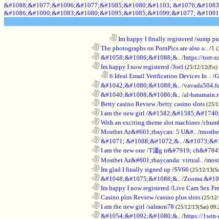
&#1088;&#1077;&#1096;&#1077;&#1085;&#1080;&#1103; &#1076;&#1083
&#1086;&#1090;&#1083;&#1080;&#1095;&#1085;&#1099;&#1077; &#1091
........................................................................
Im happy I finally registered
/
sump pum
............................................................
The photographs on PornPics are also o..
/
1
(
............................................................
&#1058;&#1086;&#1088;&..
/
https://tort-z
............................................................
Im happy I now registered
/
Joel
(25/12/12(Fri)
..................................................................
6 Ideal Email Verification Devices In ..
/
G
............................................................
&#1042;&#1080;&#1088;&..
/
vavada504.f
............................................................
&#1040;&#1088;&#1086;&..
/
al-haramain.
............................................................
Betty casino Review
/
betty casino slots
(25/1
............................................................
I am the new girl
/
&#1582;&#1585;&#1740;
............................................................
With an exciting theme slot machines
/
chumb
............................................................
Mostbet Az&#601;rbaycan: 5 U&#..
/
mostbe
............................................................
&#1071; &#1088;&#1072;&..
/
&#1073;&#
............................................................
I am the new one
/
T瀟g tr&#7919; ch&#784
............................................................
Mostbet Az&#601;rbaycanda: virtual..
/
most
............................................................
Im glad I finally signed up
/
SV66
(25/12/13(S
............................................................
&#1048;&#1075;&#1088;&..
/
Zooma &#10
............................................................
Im happy I now registered
/
Live Cam Sex Fr
............................................................
Casino plus Review
/
casino plus slots
(25/12/
............................................................
I am the new girl
/
salmon78
(25/12/13(Sat) 09
............................................................
&#1054;&#1092;&#1080;&..
/
https://1win-