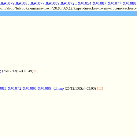
;&#1079;&#1085;&#1077;&#1089;&#1072;. &#1054;&#1087;&#1077;&#1088
.com/shop/fukuoka-marina-town/2026/02/22/kupit-tureckie-tovary-optom-kachestv
;
(25/12/13(Sat) 00:49)
[9]
083;&#1072;&#1090;&#1099; Olimp
(25/12/13(Sat) 03:03)
[12]