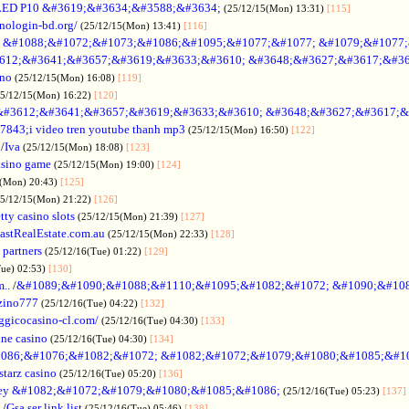
LED P10 &#3619;&#3634;&#3588;&#3634;
(25/12/15(Mon) 13:31)
[115]
inologin-bd.org/
(25/12/15(Mon) 13:41)
[116]
no &#1088;&#1072;&#1073;&#1086;&#1095;&#1077;&#1077; &#1079;&#1077
612;&#3641;&#3657;&#3619;&#3633;&#3610; &#3648;&#3627;&#3617;&#36
ino
(25/12/15(Mon) 16:08)
[119]
25/12/15(Mon) 16:22)
[120]
&#3612;&#3641;&#3657;&#3619;&#3633;&#3610; &#3648;&#3627;&#3617;&
7843;i video tren youtube thanh mp3
(25/12/15(Mon) 16:50)
[122]
/
Iva
(25/12/15(Mon) 18:08)
[123]
asino game
(25/12/15(Mon) 19:00)
[124]
5(Mon) 20:43)
[125]
25/12/15(Mon) 21:22)
[126]
tty casino slots
(25/12/15(Mon) 21:39)
[127]
astRealEstate.com.au
(25/12/15(Mon) 22:33)
[128]
 partners
(25/12/16(Tue) 01:22)
[129]
Tue) 02:53)
[130]
..
/
&#1089;&#1090;&#1088;&#1110;&#1095;&#1082;&#1072; &#1090;&#10
zino777
(25/12/16(Tue) 04:22)
[132]
gicocasino-cl.com/
(25/12/16(Tue) 04:30)
[133]
ine casino
(25/12/16(Tue) 04:30)
[134]
086;&#1076;&#1082;&#1072; &#1082;&#1072;&#1079;&#1080;&#1085;&#1
starz casino
(25/12/16(Tue) 05:20)
[136]
ey &#1082;&#1072;&#1079;&#1080;&#1085;&#1086;
(25/12/16(Tue) 05:23)
[137]
/
Gsa ser link list
(25/12/16(Tue) 05:46)
[138]