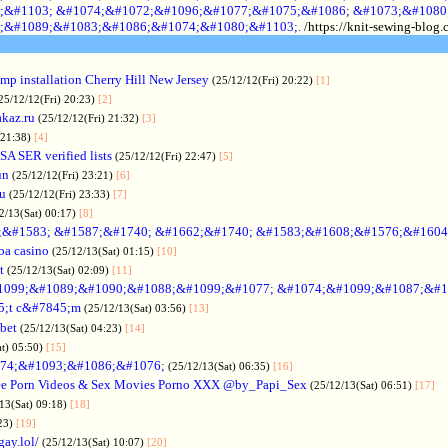
;&#1103; &#1074;&#1072;&#1096;&#1077;&#1075;&#1086; &#1073;&#1080
;&#1089;&#1083;&#1086;&#1074;&#1080;&#1103;.
/https://knit-sewing-blog
p installation Cherry Hill New Jersey
(25/12/12(Fri) 20:22)
[1]
25/12/12(Fri) 20:23)
[2]
akaz.ru
(25/12/12(Fri) 21:32)
[3]
 21:38)
[4]
SA SER verified lists
(25/12/12(Fri) 22:47)
[5]
un
(25/12/12(Fri) 23:21)
[6]
ru
(25/12/12(Fri) 23:33)
[7]
2/13(Sat) 00:17)
[8]
&#1583; &#1587;&#1740; &#1662;&#1740; &#1583;&#1608;&#1576;&#1604
a casino
(25/12/13(Sat) 01:15)
[10]
t
(25/12/13(Sat) 02:09)
[11]
1099;&#1089;&#1090;&#1088;&#1099;&#1077; &#1074;&#1099;&#1087;&#1
5;t c&#7845;m
(25/12/13(Sat) 03:56)
[13]
bet
(25/12/13(Sat) 04:23)
[14]
at) 05:50)
[15]
74;&#1093;&#1086;&#1076;
(25/12/13(Sat) 06:35)
[16]
ee Porn Videos & Sex Movies Porno XXX @by_Papi_Sex
(25/12/13(Sat) 06:51)
[17]
13(Sat) 09:18)
[18]
:23)
[19]
gay.lol/
(25/12/13(Sat) 10:07)
[20]