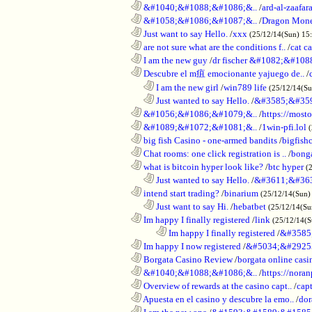
............................................................
&#1040;&#1088;&#1086;&..
/
ard-al-zaafar
............................................................
&#1058;&#1086;&#1087;&..
/
Dragon Mon
............................................................
Just want to say Hello.
/
xxx
(25/12/14(Sun) 15
............................................................
are not sure what are the conditions f..
/
cat c
............................................................
I am the new guy
/
dr fischer &#1082;&#10
............................................................
Descubre el m疽 emocionante yajuego de..
/
..................................................................
I am the new girl
/
win789 life
(25/12/14(S
..................................................................
Just wanted to say Hello.
/
&#3585;&#35
............................................................
&#1056;&#1086;&#1079;&..
/
https://most
............................................................
&#1089;&#1072;&#1081;&..
/
1win-pfi.lol
............................................................
big fish Casino - one-armed bandits
/
bigfish
............................................................
Chat rooms: one click registration is ..
/
bong
............................................................
what is bitcoin hyper look like?
/
btc hyper
(
..................................................................
Just wanted to say Hello.
/
&#3611;&#36
............................................................
intend start trading?
/
binarium
(25/12/14(Sun)
..................................................................
Just want to say Hi.
/
hebatbet
(25/12/14(Su
............................................................
Im happy I finally registered
/
link
(25/12/14(
........................................................................
Im happy I finally registered
/
&#3585
............................................................
Im happy I now registered
/
&#5034;&#2925
............................................................
Borgata Casino Review
/
borgata online casi
............................................................
&#1040;&#1088;&#1086;&..
/
https://nora
............................................................
Overview of rewards at the casino capt..
/
capt
............................................................
Apuesta en el casino y descubre la emo..
/
dor