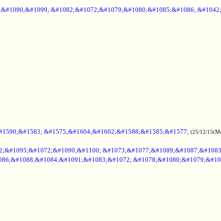
6;&#1090;&#1099; &#1082;&#1072;&#1079;&#1080;&#1085;&#1086; &#1042
#1590;&#1583; &#1575;&#1604;&#1602;&#1588;&#1585;&#1577;
(25/12/15(M
2;&#1095;&#1072;&#1090;&#1100; &#1073;&#1077;&#1089;&#1087;&#108
086;&#1088;&#1084;&#1091;&#1083;&#1072; &#1078;&#1080;&#1079;&#10