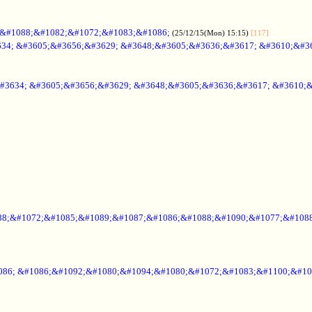
;&#1088;&#1082;&#1072;&#1083;&#1086;
(25/12/15(Mon) 15:15)
[117]
34; &#3605;&#3656;&#3629; &#3648;&#3605;&#3636;&#3617; &#3610;&#3
#3634; &#3605;&#3656;&#3629; &#3648;&#3605;&#3636;&#3617; &#3610;
88;&#1072;&#1085;&#1089;&#1087;&#1086;&#1088;&#1090;&#1077;&#1088
086; &#1086;&#1092;&#1080;&#1094;&#1080;&#1072;&#1083;&#1100;&#10