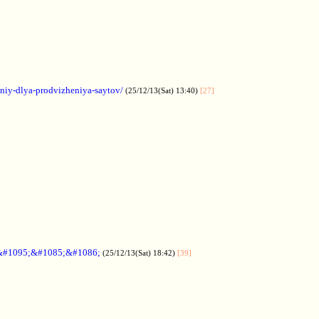
aniy-dlya-prodvizheniya-saytov/
(25/12/13(Sat) 13:40)
[27]
&#1095;&#1085;&#1086;
(25/12/13(Sat) 18:42)
[39]