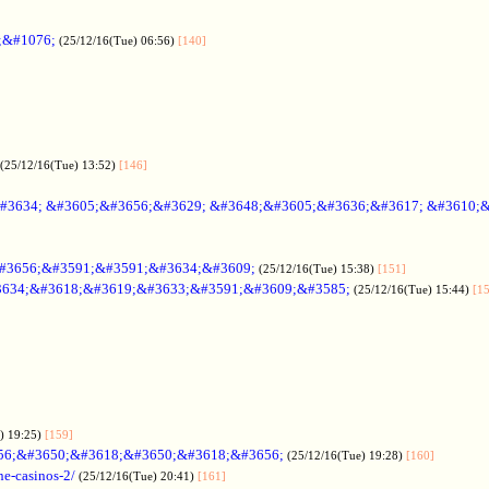
;&#1076;
(25/12/16(Tue) 06:56)
[140]
(25/12/16(Tue) 13:52)
[146]
#3634; &#3605;&#3656;&#3629; &#3648;&#3605;&#3636;&#3617; &#3610;
#3656;&#3591;&#3591;&#3634;&#3609;
(25/12/16(Tue) 15:38)
[151]
634;&#3618;&#3619;&#3633;&#3591;&#3609;&#3585;
(25/12/16(Tue) 15:44)
[1
) 19:25)
[159]
56;&#3650;&#3618;&#3650;&#3618;&#3656;
(25/12/16(Tue) 19:28)
[160]
ne-casinos-2/
(25/12/16(Tue) 20:41)
[161]