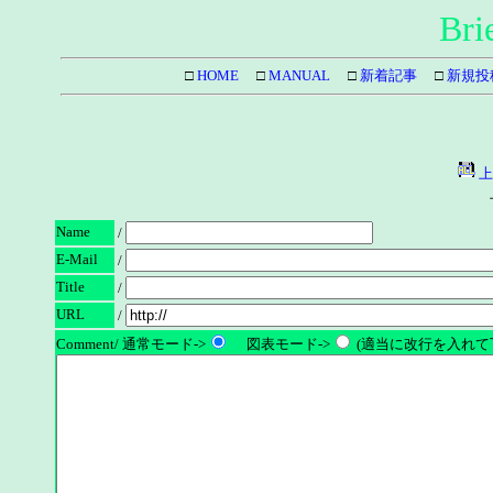
Bri
□
HOME
□
MANUAL
□
新着記事
□
新規投
上
Name
/
E-Mail
/
Title
/
URL
/
Comment/ 通常モード->
図表モード->
(適当に改行を入れて