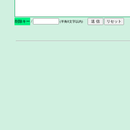
削除キー
/
(半角8文字以内)