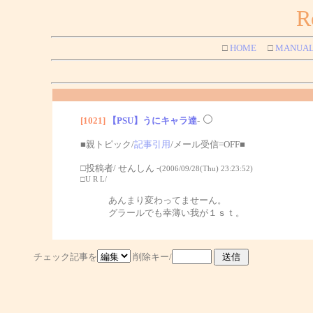
R
□
HOME
□
MANUA
[1021]
【PSU】うにキャラ達
-
■親トピック/
記事引用
/メール受信=OFF■
□投稿者/ せんしん -
(2006/09/28(Thu) 23:23:52)
□U R L/
あんまり変わってませーん。
グラールでも幸薄い我が１ｓｔ。
チェック記事を
削除キー/