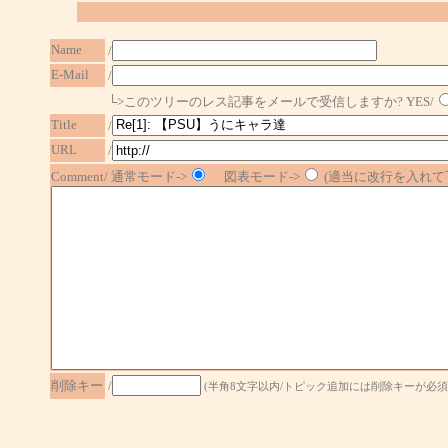
Name
/
E-Mail
/
└>このツリーのレス記事をメールで受信しますか? YES/
Title
/
URL
/
Comment/ 通常モード->
図表モード->
(適当に改行を入れて
削除キー
/
(半角8文字以内/トピック追加には削除キーが必須で