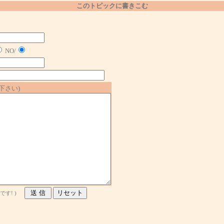
このトピックに書きこむ
NO/
下さい)
す! )