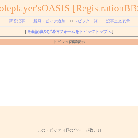
oleplayer'sOASIS [RegistrationBB
L
□
新着記事
□
新規トピック追加
□
トピック一覧
□
記事全文表示
□
[
最新記事及び返信フォームをトピックトップへ
]
トピック内容表示
このトピック内容の全ページ数 / [
0
]