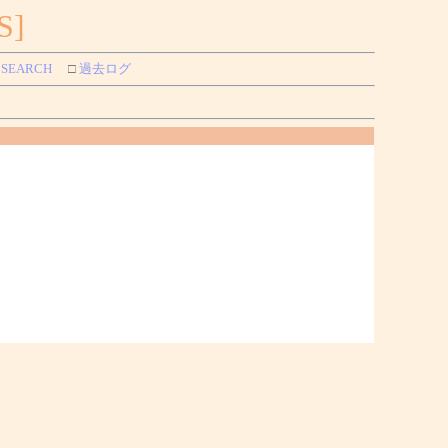
S]
SEARCH
□
過去ログ