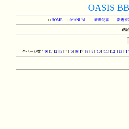
OASIS BBS
□
HOME
□
MANUAL
□
新着記事
□
新規投
親記
全ページ数 / [
0
] [
1
] [
2
] [
3
] [
4
] [
5
] [
6
] [
7
] [
8
] [
9
] [
10
] [
11
] [
12
] [
13
] [
1