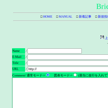
Bri
□
HOME
□
MANUAL
□
新着記事
□
新規投
上
Name
/
E-Mail
/
Title
/
URL
/
Comment/ 通常モード->
図表モード->
(適当に改行を入れて