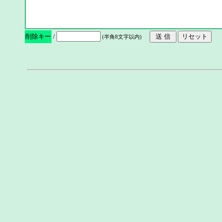
削除キー
/
(半角8文字以内)