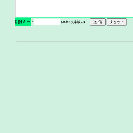
削除キー
/
(半角8文字以内)