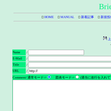
Bri
□
HOME
□
MANUAL
□
新着記事
□
新規投
上
Name
/
E-Mail
/
Title
/
URL
/
Comment/ 通常モード->
図表モード->
(適当に改行を入れて